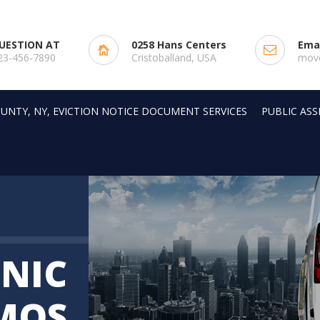
UESTION AT
0258 Hans Centers
Emai
23-456-7890
Cristoballand, USA
mov
UNTY, NY, EVICTION NOTICE DOCUMENT SERVICES
PUBLIC AS
NIC
MOS