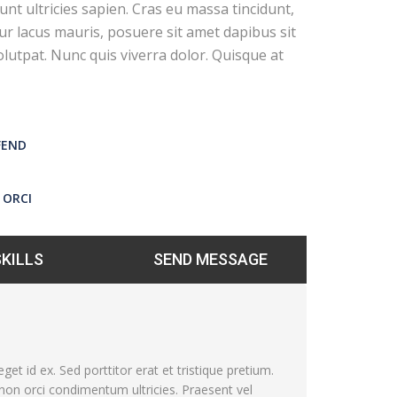
unt ultricies sapien. Cras eu massa tincidunt,
tur lacus mauris, posuere sit amet dapibus sit
olutpat. Nunc quis viverra dolor. Quisque at
FEND
 ORCI
SKILLS
SEND MESSAGE
get id ex. Sed porttitor erat et tristique pretium.
 non orci condimentum ultricies. Praesent vel