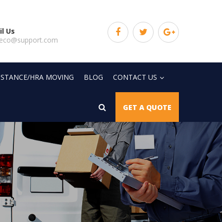
l Us
eco@support.com
SISTANCE/HRA MOVING
BLOG
CONTACT US
GET A QUOTE