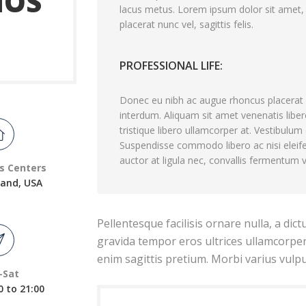
MOS
lacus metus. Lorem ipsum dolor sit amet, c
placerat nunc vel, sagittis felis.
PROFESSIONAL LIFE:
Donec eu nibh ac augue rhoncus placerat e
interdum. Aliquam sit amet venenatis liber
tristique libero ullamcorper at. Vestibulum
Suspendisse commodo libero ac nisi eleifen
auctor at ligula nec, convallis fermentum v
s Centers
land, USA
Pellentesque facilisis ornare nulla, a dic
gravida tempor eros ultrices ullamcorper
enim sagittis pretium. Morbi varius vulp
-Sat
0 to 21:00